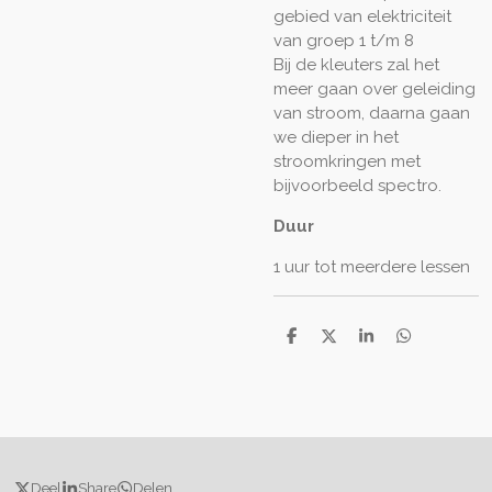
gebied van elektriciteit
van groep 1 t/m 8
Bij de kleuters zal het
meer gaan over geleiding
van stroom, daarna gaan
we dieper in het
stroomkringen met
bijvoorbeeld spectro.
Duur
1 uur tot meerdere lessen
D
D
S
D
e
e
h
e
l
e
a
l
e
l
r
e
n
e
n
Deel
Share
Delen