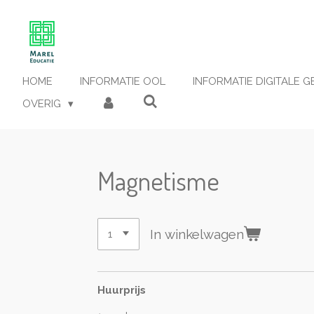
Ga
direct
naar
de
hoofdinhoud
HOME
INFORMATIE OOL
INFORMATIE DIGITALE 
OVERIG
Magnetisme
In winkelwagen
Huurprijs