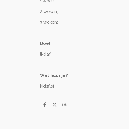
1 week;
2 weken;
3 weken;
Doel
lkdaf
Wat huur je?
kjdsflsf
D
D
S
e
e
h
l
e
a
e
l
r
n
e