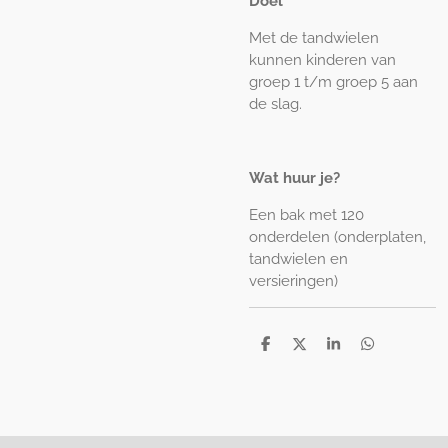
Doel
Met de tandwielen
kunnen kinderen van
groep 1 t/m groep 5 aan
de slag.
Wat huur je?
Een bak met 120
onderdelen (onderplaten,
tandwielen en
versieringen)
D
D
S
D
e
e
h
e
l
e
a
l
e
l
r
e
n
e
n