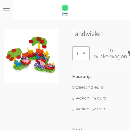
Ga
direct
naar
de
hoofdinhoud
Tandwielen
In
winkelwagen
Huurprijs
1 week; 30 euro
2 weken; 45 euro
3 weken; 52 euro