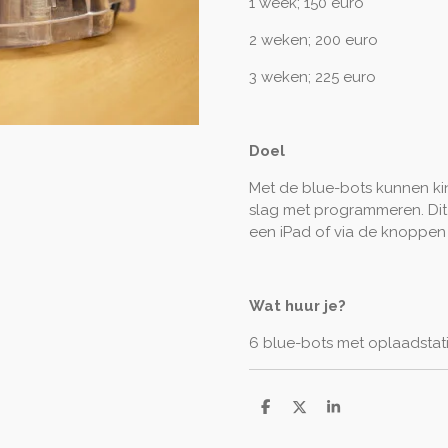
1 week; 150 euro
2 weken; 200 euro
3 weken; 225 euro
Doel
Met de blue-bots kunnen ki
slag met programmeren. Di
een iPad of via de knoppen
Wat huur je?
6 blue-bots met oplaadstati
D
D
S
e
e
h
l
e
a