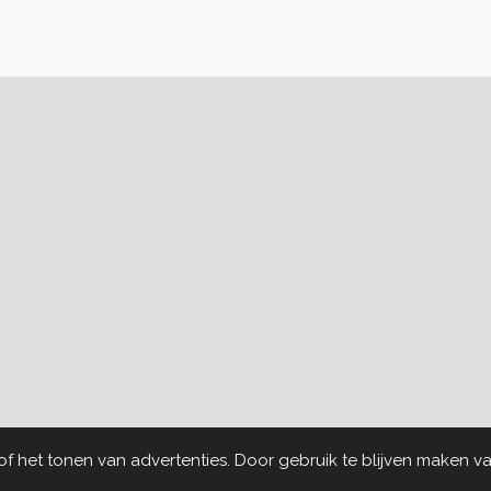
e
l
r
n
e
 het tonen van advertenties. Door gebruik te blijven maken va