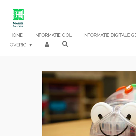
Ga
direct
naar
de
hoofdinhoud
HOME
INFORMATIE OOL
INFORMATIE DIGITALE 
OVERIG